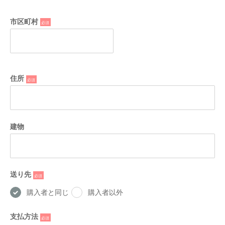
市区町村
*
住所
*
建物
送り先
*
購入者と同じ
購入者以外
支払方法
*