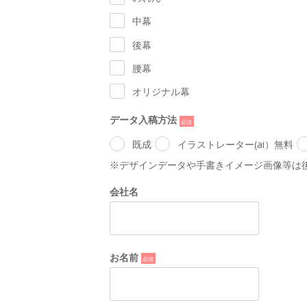
中幕
後幕
腰幕
オリジナル幕
データ入稿方法
*
既成
イラストレーター(ai）無料
※デザインデータや手書きイメージ画像等は
会社名
お名前
*