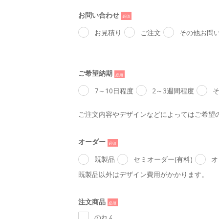
お問い合わせ
*
お見積り
ご注文
その他お問
ご希望納期
*
7～10日程度
2～3週間程度
ご注文内容やデザインなどによってはご希望
オーダー
*
既製品
セミオーダー(有料)
オ
既製品以外はデザイン費用がかかります。
注文商品
*
のれん